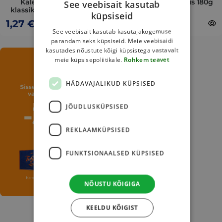
on
on
Kalev suhkruvaba
Kalev Ekstra küpsis 180g
See veebisait kasutab
klassikaline küpsis 163g
the
the
küpsiseid
1,27
€
1,27
€
product
product
See veebisait kasutab kasutajakogemuse
page
page
parandamiseks küpsiseid. Meie veebisaidi
kasutades nõustute kõigi küpsistega vastavalt
meie küpsisepoliitikale.
Rohkem teavet
HÄDAVAJALIKUD KÜPSISED
JÕUDLUSKÜPSISED
REKLAAMKÜPSISED
FUNKTSIONAALSED KÜPSISED
NÕUSTU KÕIGIGA
KEELDU KÕIGIST
←
1
2