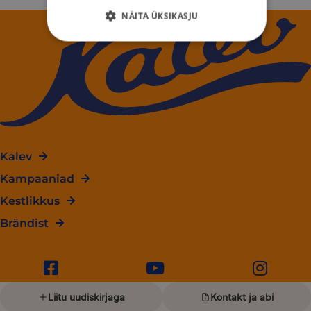
NÄITA ÜKSIKASJU
Kalev
Kampaaniad
Kestlikkus
Brändist
Liitu uudiskirjaga
Kontakt ja abi