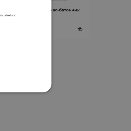
странице
Kalev Kaseke какао-батончик
товара.
150г
kasutades
2,47
€