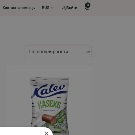
0
Контакт и помощь
RUS
Войти
Этот
товар
имеет
несколько
вариаций.
Опции
можно
выбрать
×
на