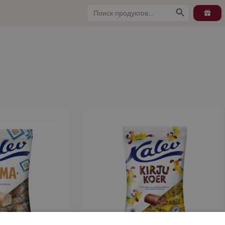
Search
Search Button
for:
Этот
товар
имеет
несколько
вариаций.
Опции
можно
выбрать
на