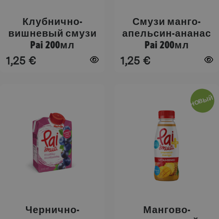
странице
странице
товара.
товара.
Клубнично-
Смузи манго-
вишневый смузи
апельсин-ананас
Pai 200мл
Pai 200мл
1,25
€
1,25
€
Этот
Этот
НОВЫЙ!
товар
товар
имеет
имеет
несколько
несколько
вариаций.
вариаций.
Опции
Опции
можно
можно
выбрать
выбрать
на
на
странице
странице
товара.
товара.
Чернично-
Мангово-