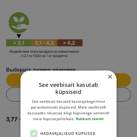
Выберите размер упаковки:
×
Отдельный продукт
See veebisait kasutab
küpsiseid
Коробка (12 шт.)
See veebisait kasutab kasutajakogemuse
parandamiseks küpsiseid. Meie veebisaidi
kasutades nõustute kõigi küpsistega vastavalt
meie küpsisepoliitikale.
Rohkem teavet
3,77
€
В корзину
HÄDAVAJALIKUD KÜPSISED