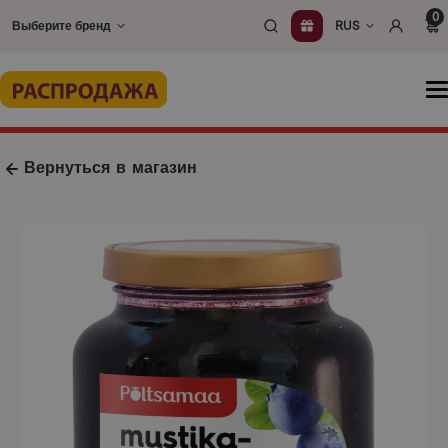
Перейти
0
Выберите бренд
RUS
к
содержимому
О
м
Вернуться в магазин