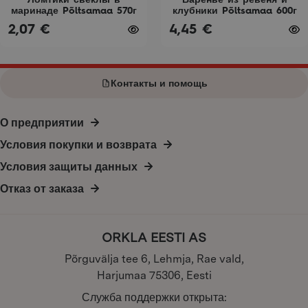
Ломтики свеклы в
Варенье из ревеня и
маринаде Põltsamaa 570г
клубники Põltsamaa 600г
2,07
€
4,45
€
Контакты и помощь
О предприятии
Условия покупки и возврата
Условия защиты данных
Отказ от заказа
ORKLA EESTI AS
Põrguvälja tee 6, Lehmja, Rae vald,
Harjumaa 75306, Eesti
Служба поддержки открыта: