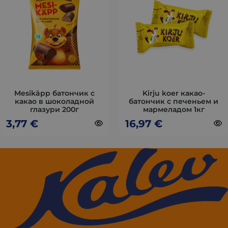
несколько
несколько
вариаций.
вариаций.
Опции
Опции
можно
можно
выбрать
выбрать
на
на
странице
странице
товара.
товара.
Mesikäpp батончик с
Kirju koer какао-
какао в шоколадной
батончик с печеньем и
глазури 200г
мармеладом 1кг
3,77
€
16,97
€