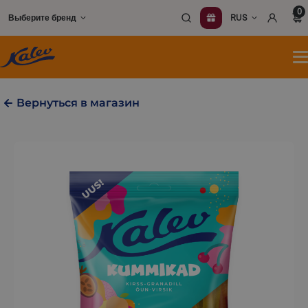
Перейти
0
Выберите бренд
RUS
к
содержимому
О
м
Вернуться в магазин