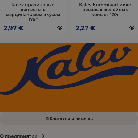
товара.
товара.
Kalev пралиновые
Kalev Kummikad микс
конфеты с
весёлых желейных
марципановым вкусом
конфет 120г
175г
2,97
€
2,27
€
Контакты и помощь
О предприятии