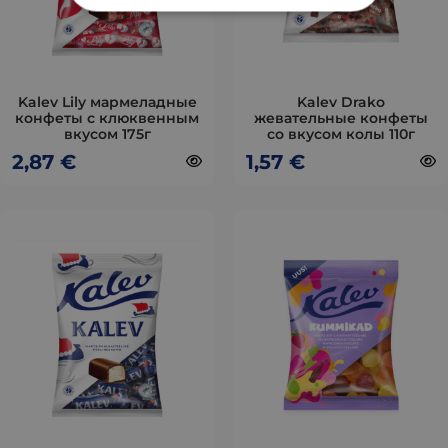
можно
можно
выбрать
выбрать
на
на
странице
странице
товара.
товара.
Kalev Lily мармеладные
Kalev Drako
конфеты с клюквенным
жевательные конфеты
вкусом 175г
со вкусом колы 110г
2,87
€
1,57
€
Этот
Этот
товар
товар
имеет
имеет
несколько
несколько
вариаций.
вариаций.
Опции
Опции
можно
можно
выбрать
выбрать
на
на
странице
странице