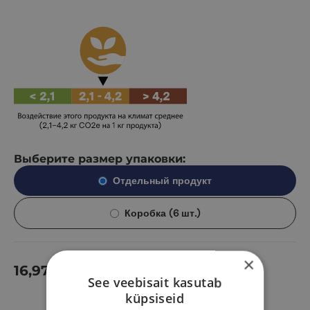
Выберите размер упаковки:
Отдельный продукт
Коробка (6 шт.)
×
16,97
€
В корзину
See veebisait kasutab
küpsiseid