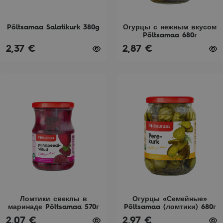
на
на
странице
странице
товара.
товара.
Põltsamaa Salatikurk 380g
Огурцы с нежным вкусом
Põltsamaa 680г
2,37
€
2,87
€
Этот
Этот
товар
товар
имеет
имеет
несколько
несколько
вариаций.
вариаций.
Опции
Опции
можно
можно
выбрать
выбрать
на
на
странице
странице
товара.
товара.
Ломтики свеклы в
Огурцы «Семейные»
маринаде Põltsamaa 570г
Põltsamaa (ломтики) 680г
2,07
€
2,97
€