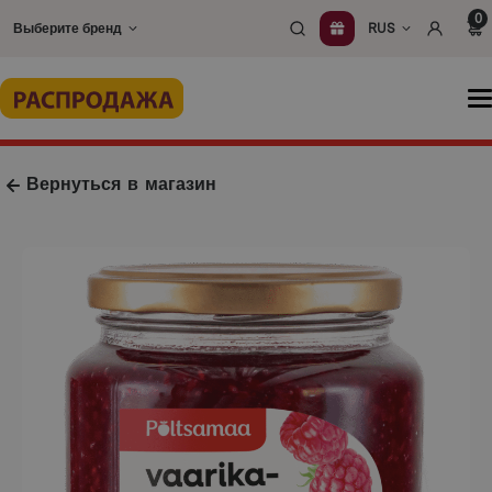
Перейти
0
Выберите бренд
RUS
к
содержимому
О
м
Вернуться в магазин