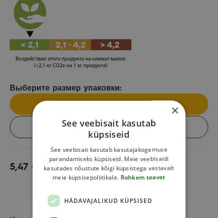
Выберите размер упаковки:
Отдельный продукт
×
See veebisait kasutab
Коробка (6 шт.)
küpsiseid
See veebisait kasutab kasutajakogemuse
parandamiseks küpsiseid. Meie veebisaidi
5,47
€
В корзину
kasutades nõustute kõigi küpsistega vastavalt
meie küpsisepoliitikale.
Rohkem teavet
HÄDAVAJALIKUD KÜPSISED