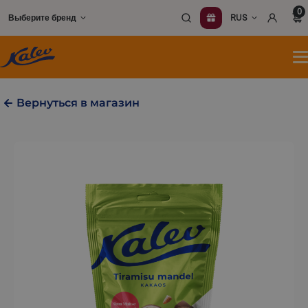
Перейти
0
Выберите бренд
RUS
к
содержимому
О
м
Вернуться в магазин