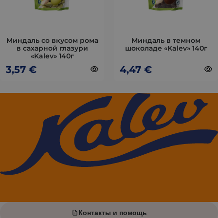
выбрать
выбрать
на
на
странице
странице
товара.
товара.
Mиндаль со вкусом рома
Миндаль в темном
в сахарной глазури
шоколаде «Kalev» 140г
«Kalev» 140г
3,57
€
4,47
€
Контакты и помощь