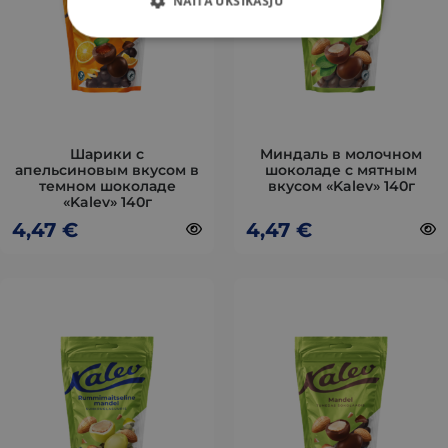
NÄITA ÜKSIKASJU
вариаций.
вариаций.
Опции
Опции
можно
можно
выбрать
выбрать
на
на
странице
странице
товара.
товара.
Шарики с
Mиндаль в молочном
апельсиновым вкусом в
шоколаде с мятным
темном шоколаде
вкусом «Kalev» 140г
«Kalev» 140г
4,47
€
4,47
€
Этот
Этот
товар
товар
имеет
имеет
несколько
несколько
вариаций.
вариаций.
Опции
Опции
можно
можно