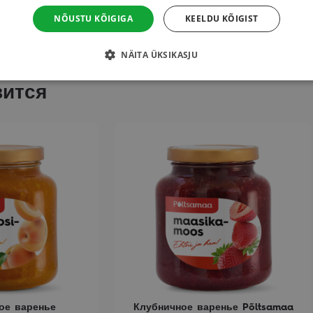
NÕUSTU KÕIGIGA
KEELDU KÕIGIST
NÄITA ÜKSIKASJU
вится
Этот
товар
имеет
несколько
вариаций.
Опции
можно
выбрать
на
странице
товара.
ое варенье
Клубничное варенье Põltsamaa