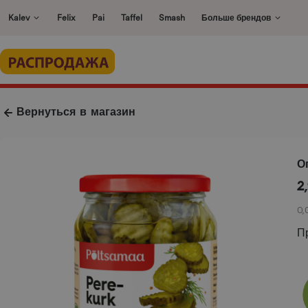
Перейти
Kalev
Felix
Pai
Taffel
Smash
Больше брендов
к
содержимому
Вернуться в магазин
О
2
0,
П