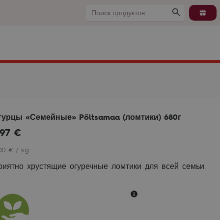
Search
Search Button
for:
гурцы «Семейные» Põltsamaa (ломтики) 680г
,97
€
00 € / kg
риятно хрустящие огуречные ломтики для всей семьи.