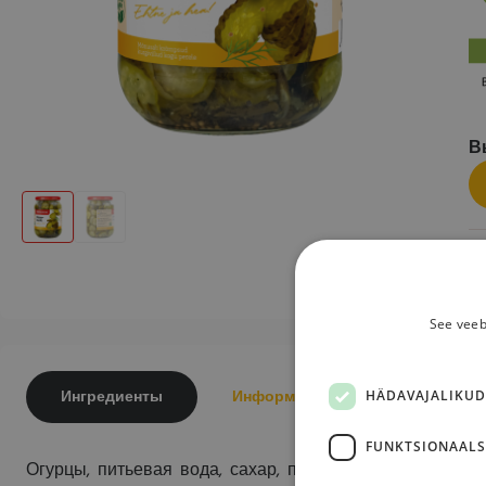
В
2
See veeb
HÄDAVAJALIKUD
Ингредиенты
Информация
Пищевая ц
FUNKTSIONAALS
огурцы, питьевая вода, сахар, поваренная соль, укроп, регулятор кислотности (уксусная кислота), пищевой