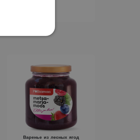
Этот
товар
имеет
несколько
вариаций.
Опции
можно
выбрать
на
странице
товара.
Варенье из лесных ягод