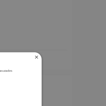
×
kasutades
Веганский