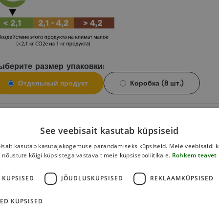
ыберите размер упаковки:
Отдельный продукт
Коробка (8 шт.)
,97
€
В корзину
See veebisait kasutab küpsiseid
isait kasutab kasutajakogemuse parandamiseks küpsiseid. Meie veebisaidi 
nõustute kõigi küpsistega vastavalt meie küpsisepoliitikale.
Rohkem teavet
 KÜPSISED
JÕUDLUSKÜPSISED
REKLAAMKÜPSISED
енность
ED KÜPSISED