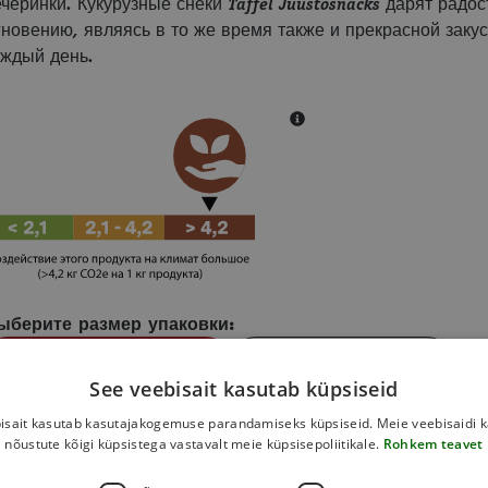
черинки. Кукурузные снеки Taffel Juustosnacks дарят радо
гновению, являясь в то же время также и прекрасной заку
аждый день.
ыберите размер упаковки:
Отдельный продукт
Коробка (15 шт.)
See veebisait kasutab küpsiseid
isait kasutab kasutajakogemuse parandamiseks küpsiseid. Meie veebisaidi 
nõustute kõigi küpsistega vastavalt meie küpsisepoliitikale.
Rohkem teavet
,97
€
В корзину