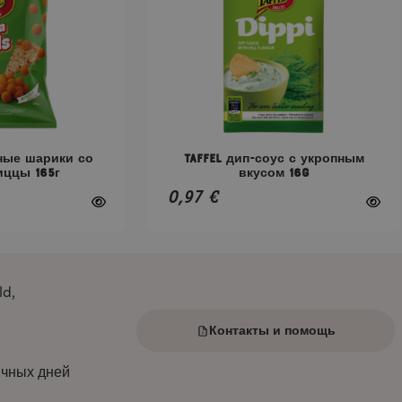
вариаций.
Опции
можно
выбрать
на
странице
товара.
зные шарики со
Taffel дип-соус с укропным
иццы 165г
вкусом 16g
0,97
€
ld,
Контакты и помощь
ичных дней