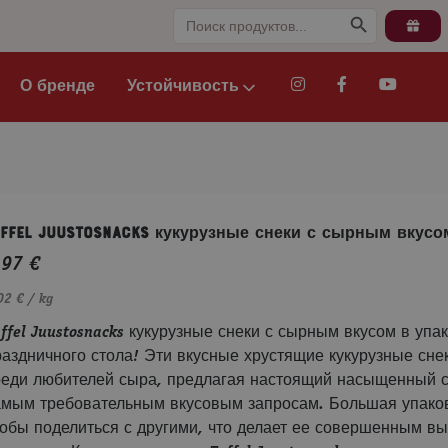
Search
Search Button
for:
О бренде
Устойчивость
affel Juustosnacks кукурузные снеки с сырным вкусо
,97
€
02 € / kg
ffel Juustosnacks кукурузные снеки с сырным вкусом в упа
раздничного стола! Эти вкусные хрустящие кукурузные сн
реди любителей сыра, предлагая настоящий насыщенный с
амым требовательным вкусовым запросам. Большая упаковк
тобы поделиться с другими, что делает ее совершенным в