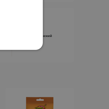
Вегетарианский
я
Этот
товар
имеет
несколько