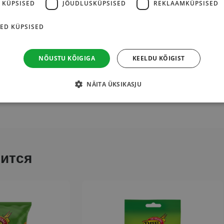
 KÜPSISED
JÕUDLUSKÜPSISED
REKLAAMKÜPSISED
ED KÜPSISED
енность
NÕUSTU KÕIGIGA
KEELDU KÕIGIST
рапсовое),
сырный
порошок
13%, соль,
сухое молоко
,
NÄITA ÜKSIKASJU
 картофельный крахмал, мальтодекстрин (кукурузный),
суха
ится
Этот
товар
имеет
несколько