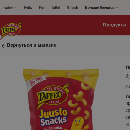
Перейти
Kalev
Felix
Pai
Taffel
Smash
Больше брендов
к
содержимому
Продукты
Вернуться в магазин
T
2
0,
Ta
п
с
с
ч