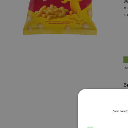
ве
м
к
В
See veeb
2