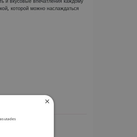
сть и вкусовые впечатления каждому
ской, которой можно наслаждаться
×
kasutades