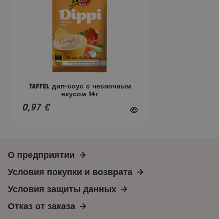
вариаций.
Опции
можно
выбрать
на
странице
товара.
Taffel дип-соус с чесночным
вкусом 14г
0,97
€
О предприятии
Условия покупки и возврата
Условия защиты данных
Отказ от заказа