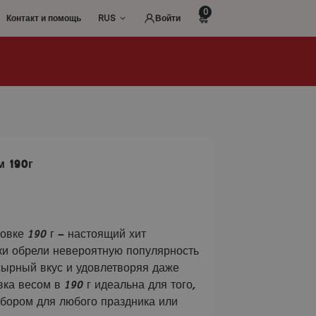
0
Контакт и помощь
RUS
Войти
м 190г
ковке 190 г – настоящий хит
еки обрели невероятную популярность
ырный вкус и удовлетворяя даже
а весом в 190 г идеальна для того,
ыбором для любого праздника или