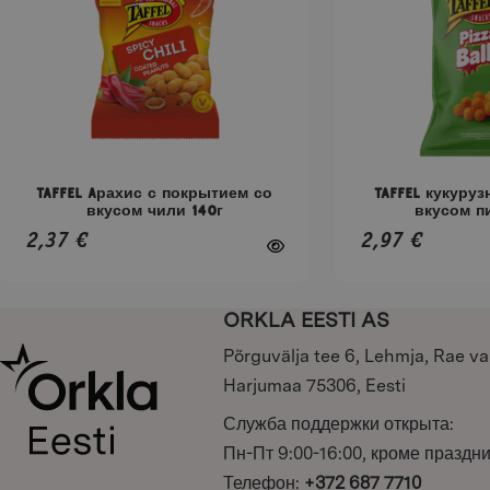
вариаций.
вариаций.
Опции
Опции
можно
можно
выбрать
выбрать
на
на
странице
странице
товара.
товара.
Taffel aрахис с покрытием со
Taffel кукуру
вкусом чили 140г
вкусом п
2,37
€
2,97
€
ORKLA EESTI AS
Põrguvälja tee 6, Lehmja, Rae va
Harjumaa 75306, Eesti
Служба поддержки открыта:
Пн-Пт 9:00-16:00, кроме праздн
Телефон:
+372 687 7710