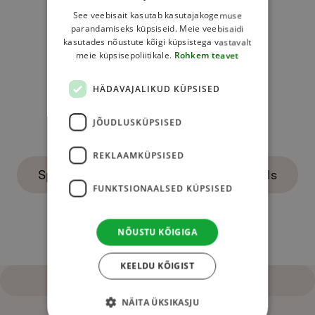
See veebisait kasutab kasutajakogemuse
parandamiseks küpsiseid. Meie veebisaidi
kasutades nõustute kõigi küpsistega vastavalt
Product quality and contents
meie küpsisepoliitikale.
Rohkem teavet
HÄDAVAJALIKUD KÜPSISED
Praises or suggestions
JÕUDLUSKÜPSISED
REKLAAMKÜPSISED
Sponsorship and cooperation proposals
FUNKTSIONAALSED KÜPSISED
NÕUSTU KÕIGIGA
Other appeal
KEELDU KÕIGIST
Contact and help
NÄITA ÜKSIKASJU