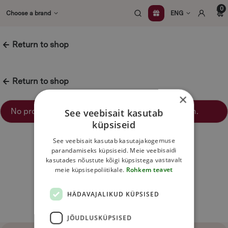
Skip
0
Choose a brand
ENG
to
content
Return to shop
Return to shop
×
No products were found matching your selection.
See veebisait kasutab
küpsiseid
See veebisait kasutab kasutajakogemuse
parandamiseks küpsiseid. Meie veebisaidi
kasutades nõustute kõigi küpsistega vastavalt
meie küpsisepoliitikale.
Rohkem teavet
HÄDAVAJALIKUD KÜPSISED
JÕUDLUSKÜPSISED