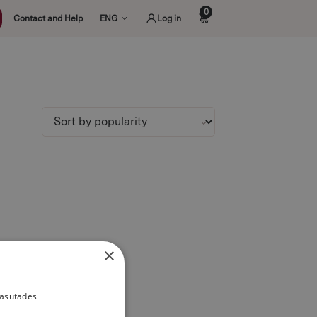
0
Contact and Help
ENG
Log in
×
kasutades