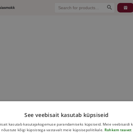
Search
Search Button
aiasmokk
for:
See veebisait kasutab küpsiseid
isait kasutab kasutajakogemuse parandamiseks küpsiseid. Meie veebisaidi 
nõustute kõigi küpsistega vastavalt meie küpsisepoliitikale.
Rohkem teavet