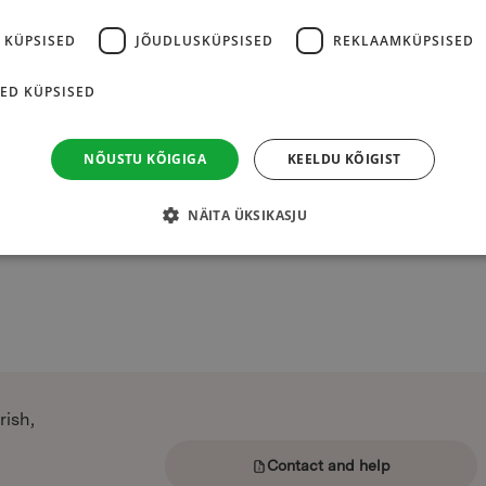
 KÜPSISED
JÕUDLUSKÜPSISED
REKLAAMKÜPSISED
ED KÜPSISED
←
1
2
3
NÕUSTU KÕIGIGA
KEELDU KÕIGIST
NÄITA ÜKSIKASJU
rish,
Contact and help