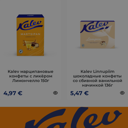
Этот
Этот
товар
товар
имеет
имеет
несколько
несколько
вариаций.
вариаций.
Опции
Опции
можно
можно
выбрать
выбрать
на
на
странице
странице
товара.
товара.
Kalev марципановые
Kalev Linnupiim
конфеты с ликёром
шоколадные конфеты
Лимончелло 150г
со сбивной ванильной
начинкой 136г
4,97
€
5,47
€