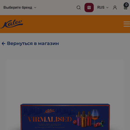
Перейти
0
Выберите бренд
RUS
к
содержимому
О
м
Вернуться в магазин