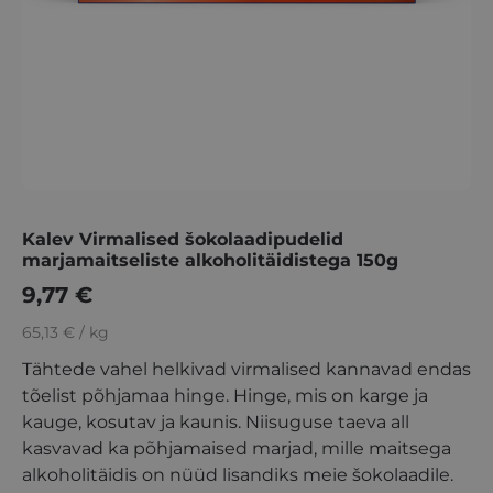
Kalev Virmalised šokolaadipudelid
marjamaitseliste alkoholitäidistega 150g
9,77
€
65,13 € / kg
Tähtede vahel helkivad virmalised kannavad endas
tõelist põhjamaa hinge. Hinge, mis on karge ja
kauge, kosutav ja kaunis. Niisuguse taeva all
kasvavad ka põhjamaised marjad, mille maitsega
alkoholitäidis on nüüd lisandiks meie šokolaadile.