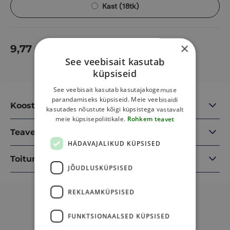
Kast (18tk)
×
9,77
€
Lisa korvi
See veebisait kasutab
küpsiseid
See veebisait kasutab kasutajakogemuse
parandamiseks küpsiseid. Meie veebisaidi
Koostisosad
kasutades nõustute kõigi küpsistega vastavalt
meie küpsisepoliitikale.
Rohkem teavet
Teave
HÄDAVAJALIKUD KÜPSISED
Toitumisalane teave
JÕUDLUSKÜPSISED
REKLAAMKÜPSISED
Sulle võib veel meeldida
FUNKTSIONAALSED KÜPSISED