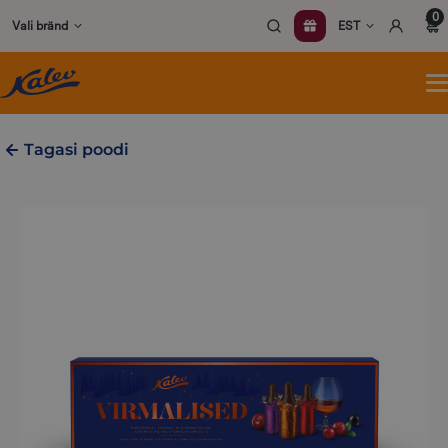
Skip
0
Vali bränd
EST
to
content
A
m
Tagasi poodi