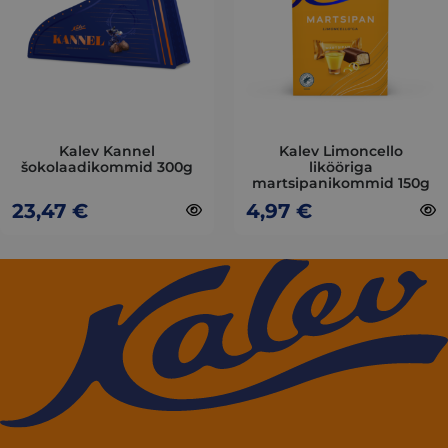
variants.
variants.
The
The
options
options
may
may
be
be
chosen
chosen
on
on
Kalev Kannel
Kalev Limoncello
šokolaadikommid 300g
likööriga
the
the
martsipanikommid 150g
product
product
23,47
€
4,97
€
page
page