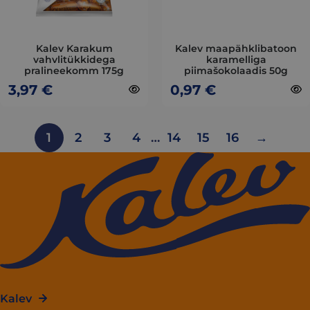
be
be
chosen
chosen
on
on
Kalev Karakum
Kalev maapähklibatoon
vahvlitükkidega
karamelliga
the
the
pralineekomm 175g
piimašokolaadis 50g
product
product
3,97
€
0,97
€
page
page
1
2
3
4
…
14
15
16
→
Kalev