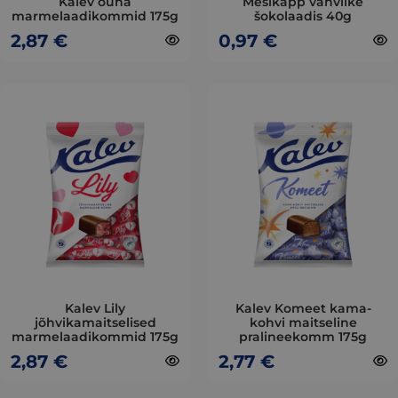
Kalev õuna
Mesikäpp vahvlike
marmelaadikommid 175g
šokolaadis 40g
the
the
2,87
€
0,97
€
product
product
page
page
This
This
product
product
has
has
multiple
multiple
variants.
variants.
The
The
options
options
may
may
be
be
chosen
chosen
on
on
Kalev Lily
Kalev Komeet kama-
jõhvikamaitselised
kohvi maitseline
the
the
marmelaadikommid 175g
pralineekomm 175g
product
product
2,87
€
2,77
€
page
page