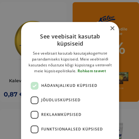
This
product
has
×
multiple
variants.
See veebisait kasutab
küpsiseid
The
options
See veebisait kasutab kasutajakogemuse
may
parandamiseks küpsiseid. Meie veebisaidi
be
kasutades nõustute kõigi küpsistega vastavalt
meie küpsisepoliitikale.
Rohkem teavet
chosen
on
Kalev piimašokolaadi
HÄDAVAJALIKUD KÜPSISED
medal 15g
the
0,87
€
product
JÕUDLUSKÜPSISED
page
This
This
REKLAAMKÜPSISED
product
product
has
has
FUNKTSIONAALSED KÜPSISED
multiple
multiple