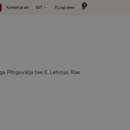
0
Kontakt ja abi
EST
Logi sisse
ga Põrguvälja tee 6, Lehmja, Rae