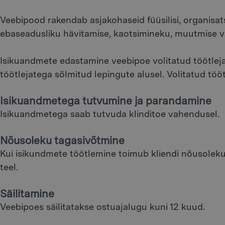
Veebipood rakendab asjakohaseid füüsilisi, organisatsi
ebaseadusliku hävitamise, kaotsimineku, muutmise võ
Isikuandmete edastamine veebipoe volitatud töötlej
töötlejatega sõlmitud lepingute alusel. Volitatud t
Isikuandmetega tutvumine ja parandamine
Isikuandmetega saab tutvuda klinditoe vahendusel.
Nõusoleku tagasivõtmine
Kui isikundmete töötlemine toimub kliendi nõusoleku a
teel.
Säilitamine
Veebipoes säilitatakse ostuajalugu kuni 12 kuud.