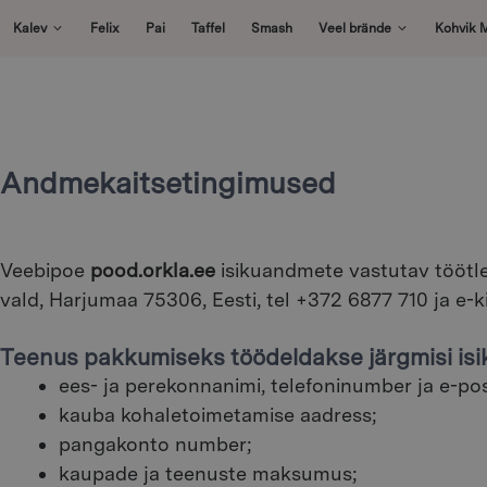
Skip
Kalev
Felix
Pai
Taffel
Smash
Veel brände
Kohvik 
to
content
Andmekaitsetingimused
Veebipoe
pood.orkla.ee
isikuandmete vastutav töötle
vald, Harjumaa 75306, Eesti, tel +372 6877 710 ja e-k
Teenus pakkumiseks töödeldakse järgmisi is
ees- ja perekonnanimi, telefoninumber ja e-pos
kauba kohaletoimetamise aadress;
pangakonto number;
kaupade ja teenuste maksumus;