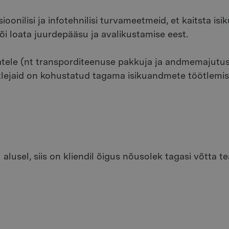
oonilisi ja infotehnilisi turvameetmeid, et kaitsta is
i loata juurdepääsu ja avalikustamise eest.
atele (nt transporditeenuse pakkuja ja andmemajutus
öötlejaid on kohustatud tagama isikuandmete töötlem
lusel, siis on kliendil õigus nõusolek tagasi võtta te