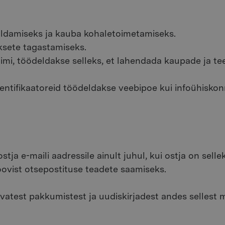
aldamiseks ja kauba kohaletoimetamiseks.
ksete tagastamiseks.
i nimi, töödeldakse selleks, et lahendada kaupade ja 
identifikaatoreid töödeldakse veebipoe kui infoühisk
tja e-maili aadressile ainult juhul, kui ostja on sell
oovist otsepostituse teadete saamiseks.
vatest pakkumistest ja uudiskirjadest andes sellest me