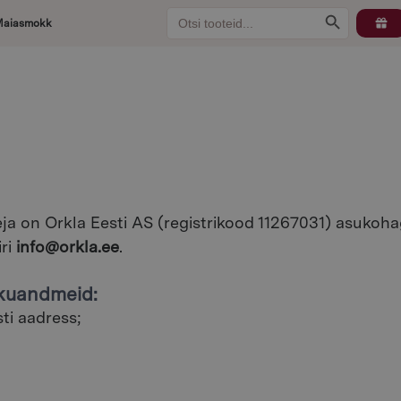
Search
Search Button
Maiasmokk
for:
ja on Orkla Eesti AS (registrikood 11267031) asukoha
iri
info@orkla.ee
.
ikuandmeid:
ti aadress;