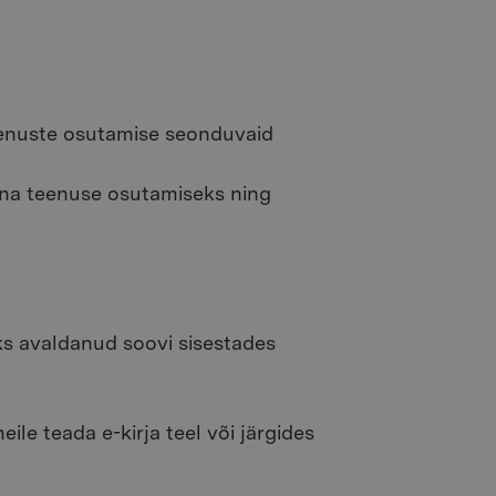
teenuste osutamise seonduvaid
onna teenuse osutamiseks ning
eks avaldanud soovi sisestades
ile teada e-kirja teel või järgides