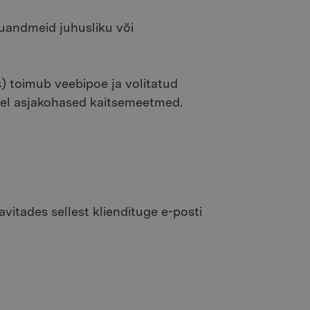
ikuandmeid juhusliku või
) toimub veebipoe ja volitatud
isel asjakohased kaitsemeetmed.
avitades sellest kliendituge e-posti