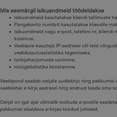
Mis eesmärgil isikuandmeid töödeldakse
Isikuandmeid kasutatakse kliendi tellimuste h
Pangakonto numbrit kasutatakse kliendile ma
Isikuandmeid nagu e-post, telefoni nr, kliend
küsimusi.
Veebipoe kasutaja IP-aadressi või teisi võrgu
veebikasutusstatistika tegemiseks.
tarbijaharjumuste uurimine;
müügistatistika koostamine
Veebipood saadab ostjale uudiskirju ning pakkumisi os
veebilehel e-kirja aadressi ning andnud teada oma s
Ostjal on igal ajal võimalik loobuda e-postile saadeta
pakkumisi sisaldava e-kirjas toodud juhiseid.