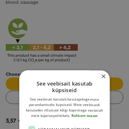
blood sausage.
×
Choose the package size:
See veebisait kasutab
Single
küpsiseid
Box (10 pcs)
See veebisait kasutab kasutajakogemuse
parandamiseks küpsiseid. Meie veebisaidi
kasutades nõustute kõigi küpsistega vastavalt
meie küpsisepoliitikale.
Rohkem teavet
3,57
€
Add to cart