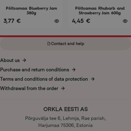
chosen
chosen
on
on
Põltsamaa Blueberry Jam
Põltsamaa Rhubarb and
380g
Strawberry Jam 600g
the
the
3,77
€
4,45
€
product
product
page
page
Contact and help
About us
Purchase and return conditions
Terms and conditions of data protection
Withdrawal from the order
ORKLA EESTI AS
Põrguvälja tee 6, Lehmja, Rae parish,
Harjumaa 75306, Estonia