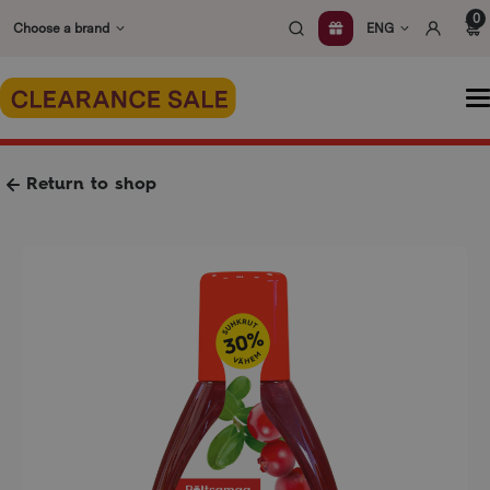
Skip
0
Choose a brand
ENG
to
content
O
m
Return to shop