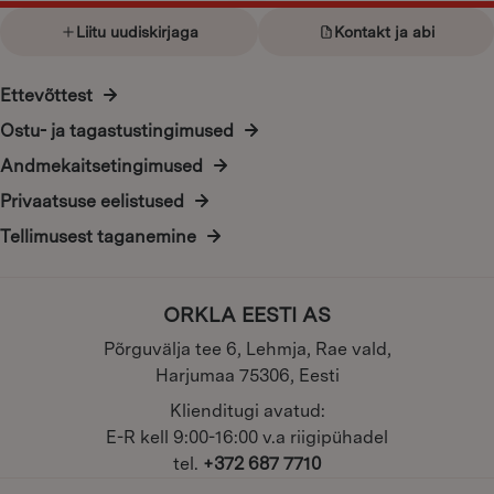
page
page
Liitu uudiskirjaga
Kontakt ja abi
Ettevõttest
Ostu- ja tagastustingimused
Andmekaitsetingimused
Privaatsuse eelistused
Tellimusest taganemine
ORKLA EESTI AS
Põrguvälja tee 6, Lehmja, Rae vald,
Harjumaa 75306, Eesti
Klienditugi avatud:
E-R kell 9:00-16:00 v.a riigipühadel
tel.
+372 687 7710