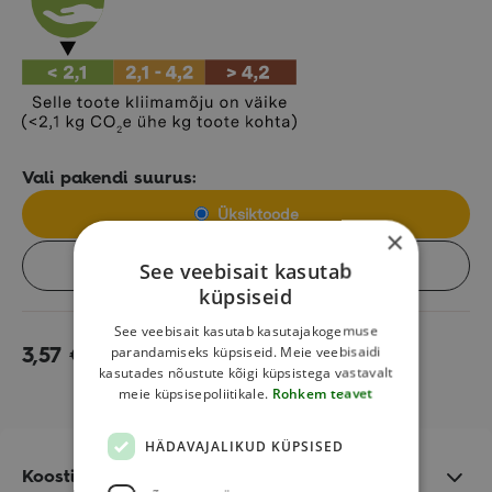
Vali pakendi suurus:
Üksiktoode
×
Kast (10tk)
See veebisait kasutab
küpsiseid
See veebisait kasutab kasutajakogemuse
parandamiseks küpsiseid. Meie veebisaidi
3,57
€
Lisa korvi
kasutades nõustute kõigi küpsistega vastavalt
meie küpsisepoliitikale.
Rohkem teavet
HÄDAVAJALIKUD KÜPSISED
Koostisosad