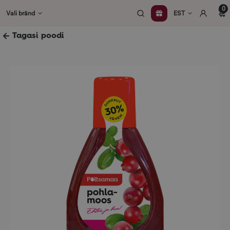
Skip
0
Vali bränd
EST
to
content
Tagasi poodi