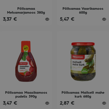
chosen
chosen
on
on
Põltsamaa
Põltsamaa Vaarikamoos
Metsamarjamoos 380g
600g
the
the
3,37
€
5,47
€
product
product
page
page
This
This
product
product
has
has
multiple
multiple
variants.
variants.
The
The
options
options
may
may
be
be
chosen
chosen
on
on
Põltsamaa Maasikamoos
Põltsamaa Maitselt mahe
pudelis 390g
kurk 680g
the
the
3,47
€
2,87
€
product
product