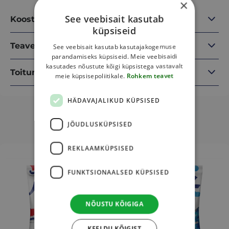
×
See veebisait kasutab
Koostisosad
küpsiseid
Teave
See veebisait kasutab kasutajakogemuse
parandamiseks küpsiseid. Meie veebisaidi
kasutades nõustute kõigi küpsistega vastavalt
Toitumisalane teave
meie küpsisepoliitikale.
Rohkem teavet
HÄDAVAJALIKUD KÜPSISED
JÕUDLUSKÜPSISED
Sulle võib veel meeldida
REKLAAMKÜPSISED
This
This
product
product
FUNKTSIONAALSED KÜPSISED
has
has
multiple
multiple
variants.
variants.
NÕUSTU KÕIGIGA
The
The
options
options
KEELDU KÕIGIST