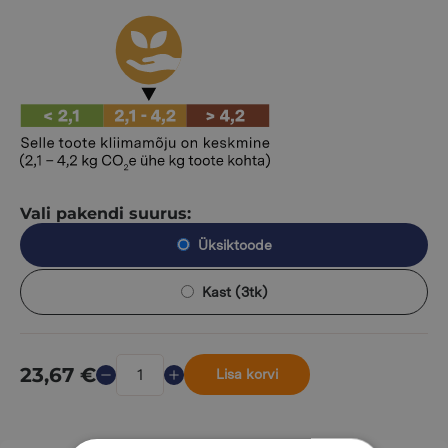
Vali pakendi suurus:
Üksiktoode
Kast (3tk)
23,67
€
Lisa korvi