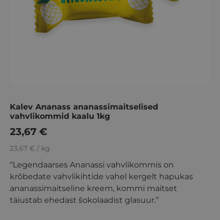
Kalev Ananass ananassimaitselised
vahvlikommid kaalu 1kg
23,67
€
23,67 € / kg
“Legendaarses Ananassi vahvlikommis on
krõbedate vahvlikihtide vahel kergelt hapukas
ananassimaitseline kreem, kommi maitset
täiustab ehedast šokolaadist glasuur.”