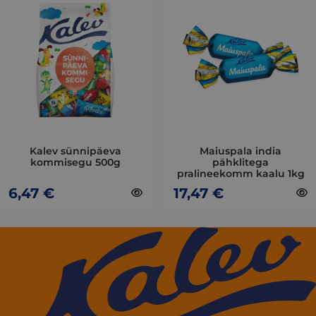
has
has
multiple
multiple
variants.
variants.
The
The
options
options
may
may
be
be
chosen
chosen
on
on
Kalev sünnipäeva
Maiuspala india
kommisegu 500g
pähklitega
the
the
pralineekomm kaalu 1kg
product
product
6,47
€
17,47
€
page
page