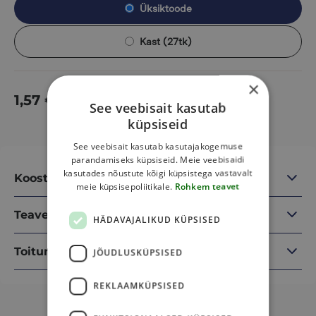
Üksiktoode
Kast (27tk)
×
1,57
€
Lisa korvi
See veebisait kasutab
küpsiseid
See veebisait kasutab kasutajakogemuse
parandamiseks küpsiseid. Meie veebisaidi
kasutades nõustute kõigi küpsistega vastavalt
Koostisosad
meie küpsisepoliitikale.
Rohkem teavet
Teave
HÄDAVAJALIKUD KÜPSISED
Toitumisalane teave
JÕUDLUSKÜPSISED
REKLAAMKÜPSISED