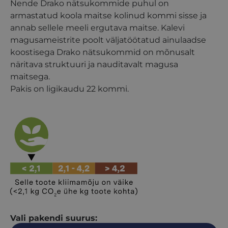
Nende Drako nätsukommide puhul on
armastatud koola maitse kolinud kommi sisse ja
annab sellele meeli ergutava maitse. Kalevi
magusameistrite poolt väljatöötatud ainulaadse
koostisega Drako nätsukommid on mõnusalt
näritava struktuuri ja nauditavalt magusa
maitsega.
Pakis on ligikaudu 22 kommi.
Vali pakendi suurus: