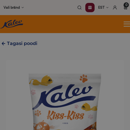
Skip
0
Vali bränd
EST
to
content
A
m
Tagasi poodi