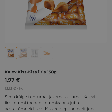
Kalev Kiss-Kiss iiris 150g
1,97
€
13,13 € / kg
Seda kõige tuntumat ja armastatumat Kalevi
iiriskommi toodab kommivabrik juba
aastakümneid. Kiss-Kissi retsept on pärit juba