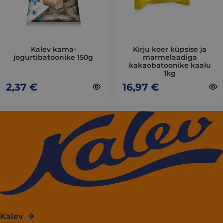
options
options
may
may
be
be
chosen
chosen
on
on
Kalev kama-
Kirju koer küpsise ja
jogurtibatoonike 150g
marmelaadiga
the
the
kakaobatoonike kaalu
product
product
1kg
page
page
2,37
€
16,97
€
Kalev