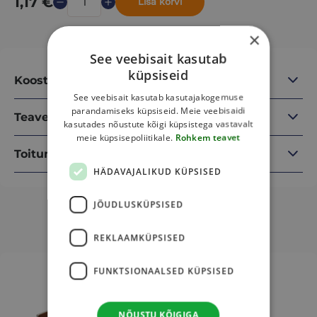
1,17
€
Lisa korvi
×
See veebisait kasutab
küpsiseid
Koostisosad
See veebisait kasutab kasutajakogemuse
parandamiseks küpsiseid. Meie veebisaidi
Teave
kasutades nõustute kõigi küpsistega vastavalt
meie küpsisepoliitikale.
Rohkem teavet
Toitumisalane teave
HÄDAVAJALIKUD KÜPSISED
JÕUDLUSKÜPSISED
Sulle võib veel meeldida
REKLAAMKÜPSISED
This
This
FUNKTSIONAALSED KÜPSISED
product
product
has
has
multiple
multiple
NÕUSTU KÕIGIGA