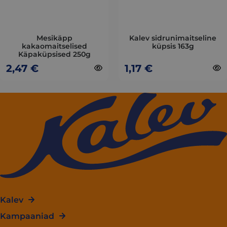
may
may
be
be
chosen
chosen
on
on
Mesikäpp
Kalev sidrunimaitseline
kakaomaitselised
küpsis 163g
the
the
Käpaküpsised 250g
product
product
2,47
€
1,17
€
page
page
Kalev
Kampaaniad