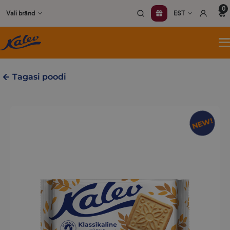
Skip
0
Vali bränd
EST
to
content
A
m
Tagasi poodi
NEW!