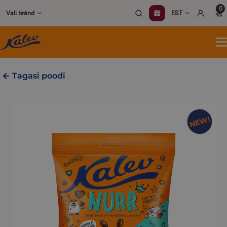
Skip
0
Vali bränd
EST
to
content
A
m
Tagasi poodi
NEW!