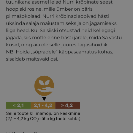
tuunikana asemel leiad Nurri krõbinate seest
hoopiski rosina, mille ümber on päris
piimašokolaad. Nurri krõbinad sobivad hästi
üksinda salaja maiustamiseks ja on jagamiseks
liiga head. Kui Sa siiski otsustad neid kellegagi
jagada, siis mõtle enne hästi järele, mida Sa vastu
küsid, ning ära ole selle juures tagasihoidlik.
NB! Hoida „sõpradele“ käppasaamatus kohas,
sisaldab maitsvaid osi.