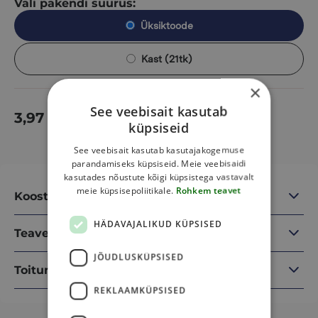
Vali pakendi suurus:
Üksiktoode
Kast (21tk)
×
See veebisait kasutab
3,97
€
Lisa korvi
küpsiseid
See veebisait kasutab kasutajakogemuse
parandamiseks küpsiseid. Meie veebisaidi
kasutades nõustute kõigi küpsistega vastavalt
meie küpsisepoliitikale.
Rohkem teavet
Koostisosad
HÄDAVAJALIKUD KÜPSISED
Teave
JÕUDLUSKÜPSISED
Toitumisalane teave
REKLAAMKÜPSISED