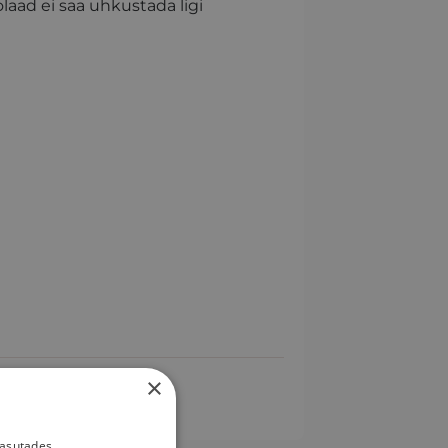
aad ei saa uhkustada ligi
×
kasutades