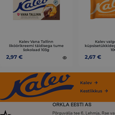
variants.
variants.
The
The
options
options
may
may
be
be
chosen
chosen
on
on
Kalev Vana Tallinn
Kalev valg
the
the
liköörikreemi täidisega tume
küpsisetükkide
šokolaad 103g
10
product
product
page
2,97
€
page
2,67
€
Kalev
Kestlikkus
ORKLA EESTI AS
Põrguvälja tee 6, Lehmja, Rae va