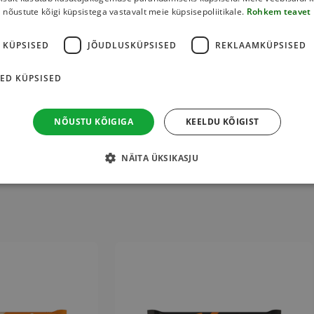
nõustute kõigi küpsistega vastavalt meie küpsisepoliitikale.
Rohkem teavet
ve
 KÜPSISED
JÕUDLUSKÜPSISED
REKLAAMKÜPSISED
ED KÜPSISED
ator (letsitiin), vanilliin, sool. Kakao sisaldus vähemalt
ähesel määral erinevaid pähkleid, maapähklit, gluteeni
NÕUSTU KÕIGIGA
KEELDU KÕIGIST
NÄITA ÜKSIKASJU
This
product
has
multiple