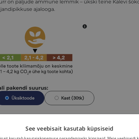
urr on paljude ammune lemmik – ükski teine Kalevi šokol
ajandipikkuse ajalooga.
ali pakendi suurus:
Üksiktoode
Kast (30tk)
,87
€
Lisa korvi
See veebisait kasutab küpsiseid
isait kasutab kasutajakogemuse parandamiseks küpsiseid. Meie veebisaidi 