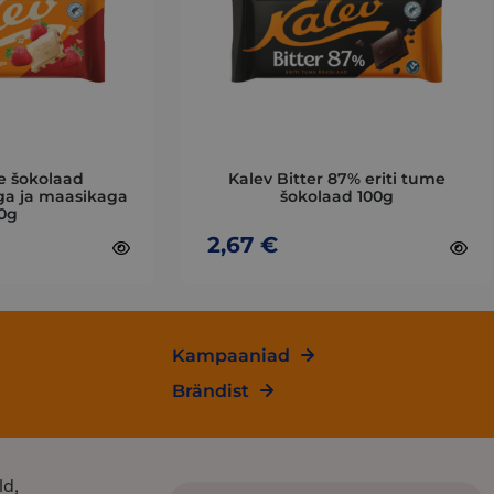
variants.
The
options
may
be
chosen
on
e šokolaad
Kalev Bitter 87% eriti tume
the
ga ja maasikaga
šokolaad 100g
0g
product
page
2,67
€
Kampaaniad
Brändist
ld,