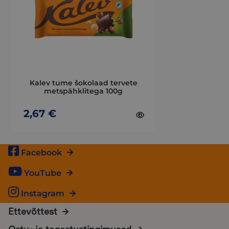
variants.
The
options
may
be
chosen
on
Kalev tume šokolaad tervete
the
metspähklitega 100g
product
page
2,67
€
Facebook
YouTube
Instagram
Ettevõttest