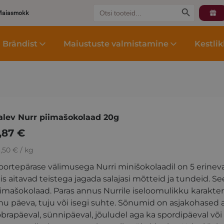
Search
Search Button
Maiasmokk
for:
Brändist
Maiustuste valmistamine
Kestli
alev Nurr piimašokolaad 20g
,87
€
,50 € / kg
oortepärase välimusega Nurri minišokolaadil on 5 erine
s aitavad teistega jagada salajasi mõtteid ja tundeid. See
iimašokolaad. Paras annus Nurrile iseloomulikku karakter
nu päeva, tuju või isegi suhte. Sõnumid on asjakohased aa
brapäeval, sünnipäeval, jõuludel aga ka spordipäeval või