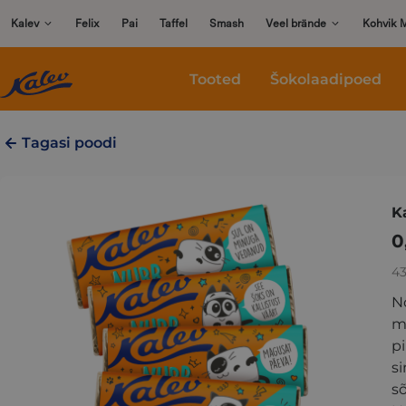
Skip
Kalev
Felix
Pai
Taffel
Smash
Veel brände
Kohvik 
to
content
Tooted
Šokolaadipoed
Tagasi poodi
K
0
43
N
mi
p
si
sõ