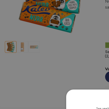
N
s
V
0
See veeb