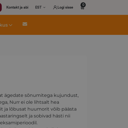
0
Kontakt ja abi
EST
Logi sisse
kkus
vat ägedate sõnumitega kujundust,
ga, Nurr ei ole lihtsalt hea
it ja lõbusat huumorit võib päästa
staringselt ja sobivad hästi nii
 eksamiperioodil.