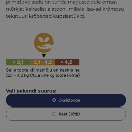
piimašokolaadis on tunda magustoidule omast
mõrkjat kakaolist alatooni, millele lisavad krõmpsu
tekstuuri krõbedad küpsisetükid.
Vali pakendi suurus:
Üksiktoode
Kast (13tk)