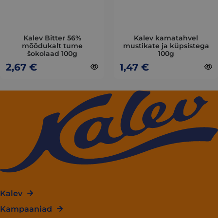
may
may
be
be
chosen
chosen
on
on
Kalev Bitter 56%
Kalev kamatahvel
mõõdukalt tume
mustikate ja küpsistega
the
the
šokolaad 100g
100g
product
product
2,67
€
1,47
€
page
page
Kalev
Kampaaniad