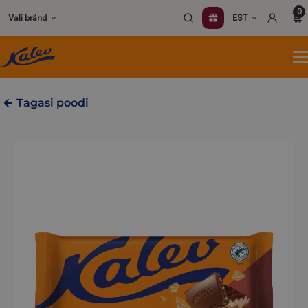
Skip
0
Vali bränd
EST
to
content
A
m
Tagasi poodi