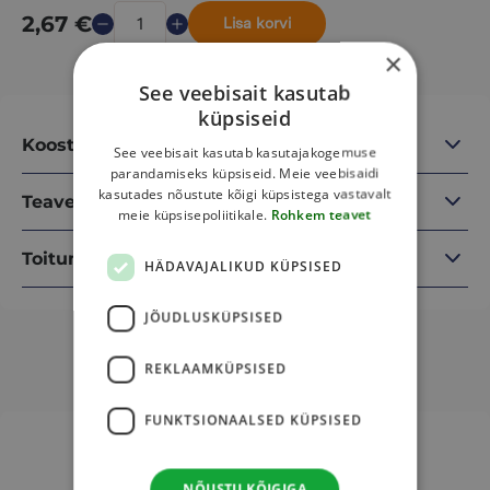
2,67
€
Lisa korvi
×
See veebisait kasutab
küpsiseid
Koostisosad
See veebisait kasutab kasutajakogemuse
parandamiseks küpsiseid. Meie veebisaidi
kasutades nõustute kõigi küpsistega vastavalt
Teave
meie küpsisepoliitikale.
Rohkem teavet
Toitumisalane teave
HÄDAVAJALIKUD KÜPSISED
JÕUDLUSKÜPSISED
REKLAAMKÜPSISED
Sulle võib veel meeldida
FUNKTSIONAALSED KÜPSISED
This
This
product
product
has
has
NÕUSTU KÕIGIGA