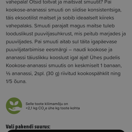
vahepala! Otsid toitvat ja maitsvat smuutit? Pai
kookose-ananassi smuuti on siidise konsistentsiga,
täis eksootilist maitset ja sobib ideaalselt kiireks
vahepalaks. Smuuti parajalt magus maitse tuleb
looduslikust puuviljasuhkrust, mis peitub marjades ja
puuviljades. Pai smuuti aitab sul täita igapäevase
puuviljatarbimise eesmärgi – naudi kookose ja
ananassi täiuslikku kooslust igal ajal! Ühes pudelis
Kookose-ananassi smuutis on keskmiselt 1 banaan,
⅓ ananassi, 2spl. (30 g) riivitud kookospähklit ning
1/5 õuna.
Vali pakendi suurus: