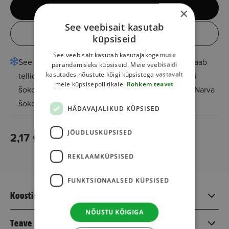
Üksiktoode
×
See veebisait kasutab
Kast (10tk)
küpsiseid
See veebisait kasutab kasutajakogemuse
See toode on eritemperatuuril käsitletav ja seda saab
parandamiseks küpsiseid. Meie veebisaidi
kasutades nõustute kõigi küpsistega vastavalt
tellida ainult "ise järele tulemise" võimalusega Jüri
meie küpsisepoliitikale.
Rohkem teavet
šokolaadipoodi, Balti Jaama Turu, Kuressaare või Narva
šokolaadipoodi.
HÄDAVAJALIKUD KÜPSISED
JÕUDLUSKÜPSISED
2,17
€
Lisa korvi
REKLAAMKÜPSISED
FUNKTSIONAALSED KÜPSISED
Koostisosad
NÕUSTU KÕIGIGA
Teave