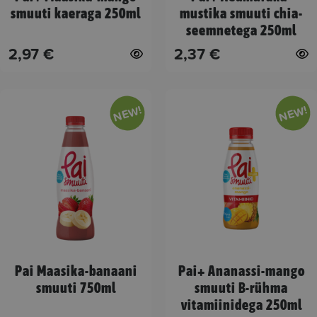
smuuti kaeraga 250ml
mustika smuuti chia-
on
on
seemnetega 250ml
the
the
2,97
€
2,37
€
product
product
page
page
This
This
NEW!
NEW!
product
product
has
has
multiple
multiple
variants.
variants.
The
The
options
options
may
may
be
be
chosen
chosen
Pai Maasika-banaani
Pai+ Ananassi-mango
smuuti 750ml
smuuti B-rühma
on
on
vitamiinidega 250ml
the
the