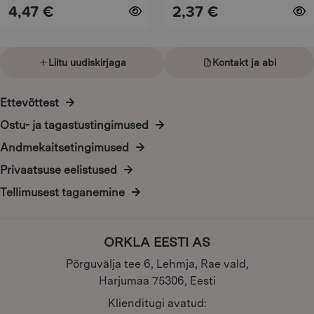
4,47
€
2,37
€
product
product
page
page
Liitu uudiskirjaga
Kontakt ja abi
Ettevõttest
Ostu- ja tagastustingimused
Andmekaitsetingimused
Privaatsuse eelistused
Tellimusest taganemine
ORKLA EESTI AS
Põrguvälja tee 6, Lehmja, Rae vald,
Harjumaa 75306, Eesti
Klienditugi avatud: