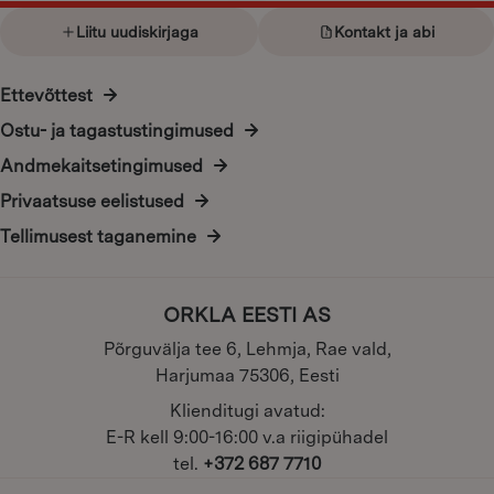
page
page
Liitu uudiskirjaga
Kontakt ja abi
Ettevõttest
Ostu- ja tagastustingimused
Andmekaitsetingimused
Privaatsuse eelistused
Tellimusest taganemine
ORKLA EESTI AS
Põrguvälja tee 6, Lehmja, Rae vald,
Harjumaa 75306, Eesti
Klienditugi avatud:
E-R kell 9:00-16:00 v.a riigipühadel
tel.
+372 687 7710