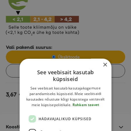
Vali pakendi suurus:
Üksiktoode
×
Kast (8tk)
See veebisait kasutab
küpsiseid
See veebisait kasutab kasutajakogemuse
parandamiseks küpsiseid. Meie veebisaidi
3,67
€
Lisa korvi
kasutades nõustute kõigi küpsistega vastavalt
meie küpsisepoliitikale.
Rohkem teavet
HÄDAVAJALIKUD KÜPSISED
Koostisosad