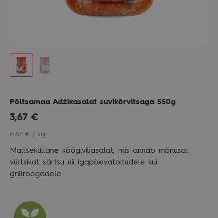
Põltsamaa Adžikasalat suvikõrvitsaga 550g
3,67
€
6,67 € / kg
Maitseküllane köögiviljasalat, mis annab mõnusat
vürtsikat särtsu nii igapäevatoitudele kui
grillroogadele.