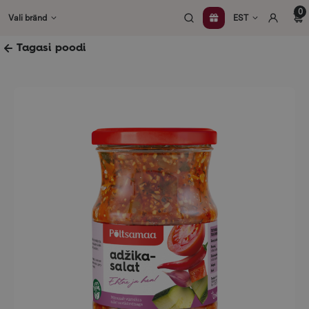
Skip
0
Vali bränd
EST
to
content
Tagasi poodi