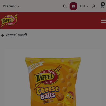
Skip
0
Vali bränd
EST
to
content
A
m
Tagasi poodi