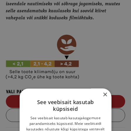
iseendale nautimiseks või sõbraga jagamiseks, muutes
selle asendamatuks kaaslaseks kui soovid kiiret
vahepala või snäkki koduseks filmiõhtuks.
×
Vali pakendi suurus:
See veebisait kasutab
Üksiktoode
küpsiseid
Kast (10tk)
See veebisait kasutab kasutajakogemuse
parandamiseks küpsiseid. Meie veebisaidi
kasutades nõustute kõigi küpsistega vastavalt