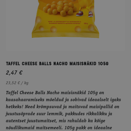
Taffel Cheese Balls Nacho maisisnäkid 105g
2,47
€
23,52 € / kg
Taffel Cheese Balls Nacho maisisnäkid 105g on
kaasahaaramiseks mõeldud ja sobivad ideaalselt igaks
hetkeks! Need krõmpsuvad ja maitsvad maisipallid on
juustusõprade suur lemmik, pakkudes rikkalikku ja
autentset juustumaitset, mis rahuldab ka kõige
nõudlikumaid maitsemeeli. 105g pakk on ideaalne