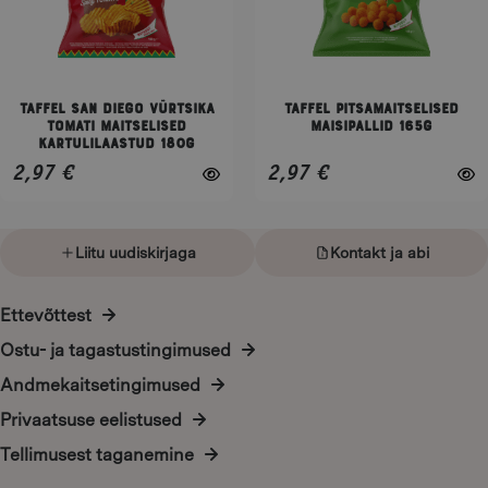
options
options
may
may
be
be
chosen
chosen
on
on
Taffel San Diego vürtsika
Taffel pitsamaitselised
tomati maitselised
maisipallid 165g
the
the
kartulilaastud 180g
product
product
2,97
€
2,97
€
page
page
Liitu uudiskirjaga
Kontakt ja abi
Ettevõttest
Ostu- ja tagastustingimused
Andmekaitsetingimused
Privaatsuse eelistused
Tellimusest taganemine