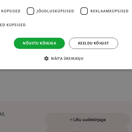
 KÜPSISED
JÕUDLUSKÜPSISED
REKLAAMKÜPSISED
ED KÜPSISED
NÕUSTU KÕIGIGA
KEELDU KÕIGIST
NÄITA ÜKSIKASJU
ld,
Liitu uudiskirjaga