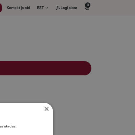
0
Kontakt ja abi
EST
Logi sisse
×
kasutades