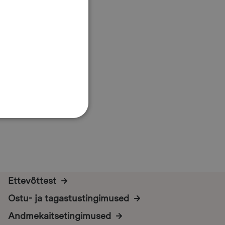
Ettevõttest
Ostu- ja tagastustingimused
Andmekaitsetingimused