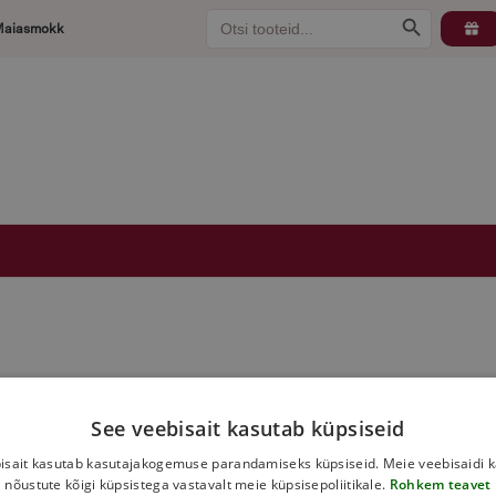
Search
Search Button
Maiasmokk
for:
See veebisait kasutab küpsiseid
isait kasutab kasutajakogemuse parandamiseks küpsiseid. Meie veebisaidi 
nõustute kõigi küpsistega vastavalt meie küpsisepoliitikale.
Rohkem teavet