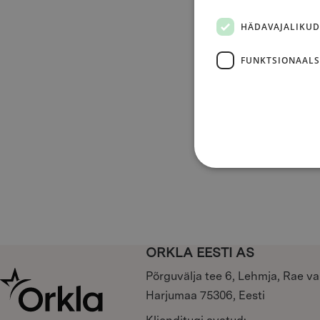
HÄDAVAJALIKUD
FUNKTSIONAALS
ORKLA EESTI AS
Põrguvälja tee 6, Lehmja, Rae va
Harjumaa 75306, Eesti