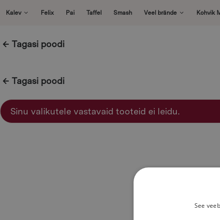
Skip
Kalev
Felix
Pai
Taffel
Smash
Veel brände
Kohvik 
to
content
Tagasi poodi
Tagasi poodi
Sinu valikutele vastavaid tooteid ei leidu.
See veeb