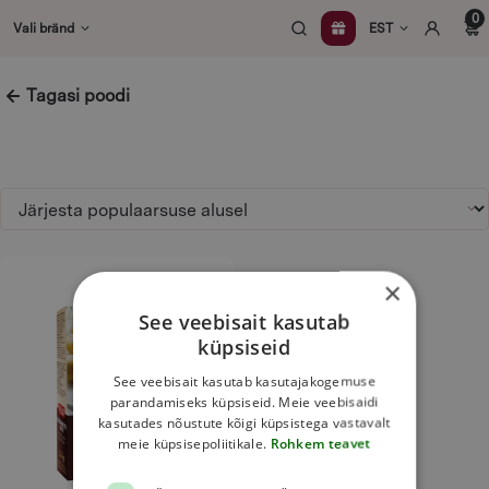
Skip
0
Vali bränd
EST
to
content
Tagasi poodi
This
×
product
See veebisait kasutab
has
küpsiseid
multiple
variants.
See veebisait kasutab kasutajakogemuse
The
parandamiseks küpsiseid. Meie veebisaidi
kasutades nõustute kõigi küpsistega vastavalt
options
meie küpsisepoliitikale.
Rohkem teavet
may
be