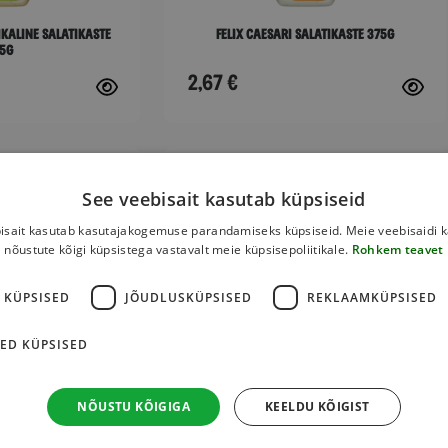
chosen
ikaline salatikaste
Felix Caesari salatikaste 375g
5g
on
the
2,67
€
product
page
This
product
See veebisait kasutab küpsiseid
has
isait kasutab kasutajakogemuse parandamiseks küpsiseid. Meie veebisaidi 
multiple
nõustute kõigi küpsistega vastavalt meie küpsisepoliitikale.
Rohkem teavet
variants.
The
 KÜPSISED
JÕUDLUSKÜPSISED
REKLAAMKÜPSISED
options
ED KÜPSISED
may
be
chosen
NÕUSTU KÕIGIGA
KEELDU KÕIGIST
lis salatikaste 375g
Felix Ranch salatikaste 375g
on
2,67
€