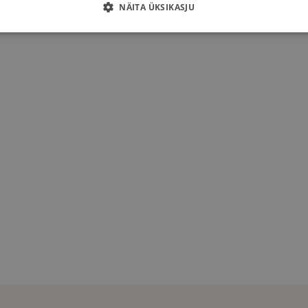
the
NÄITA ÜKSIKASJU
product
page