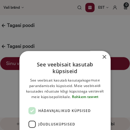
Skip
0
Vali bränd
EST
to
content
Tagasi poodi
Tagasi poodi
×
Sinu valikutele vastavaid tooteid ei leidu.
See veebisait kasutab
küpsiseid
See veebisait kasutab kasutajakogemuse
parandamiseks küpsiseid. Meie veebisaidi
kasutades nõustute kõigi küpsistega vastavalt
meie küpsisepoliitikale.
Rohkem teavet
HÄDAVAJALIKUD KÜPSISED
Liitu uudiskirjaga
Kontakt ja abi
JÕUDLUSKÜPSISED