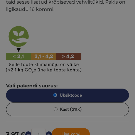
täidisesse lisatud krõbisevad vahvlitükid. Pakis on
ligikaudu 16 kommi.
Vali pakendi suurus:
Üksiktoode
Kast (21tk)
3,97
€
Lisa korvi