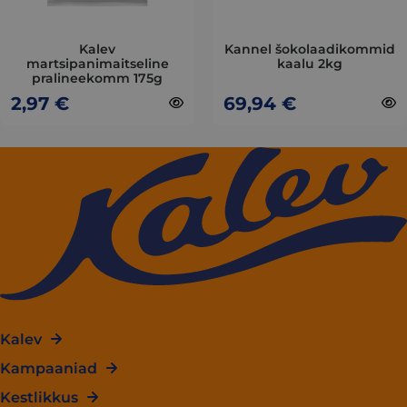
be
be
chosen
chosen
on
on
Kalev
Kannel šokolaadikommid
martsipanimaitseline
kaalu 2kg
the
the
pralineekomm 175g
product
product
2,97
€
69,94
€
page
page
Kalev
Kampaaniad
Kestlikkus