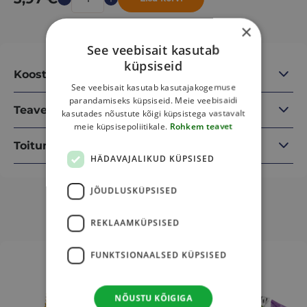
×
See veebisait kasutab
küpsiseid
Koostisosad
See veebisait kasutab kasutajakogemuse
parandamiseks küpsiseid. Meie veebisaidi
Teave
kasutades nõustute kõigi küpsistega vastavalt
meie küpsisepoliitikale.
Rohkem teavet
Toitumisalane teave
HÄDAVAJALIKUD KÜPSISED
JÕUDLUSKÜPSISED
Sulle võib veel meeldida
REKLAAMKÜPSISED
This
This
FUNKTSIONAALSED KÜPSISED
product
product
has
has
multiple
multiple
NÕUSTU KÕIGIGA