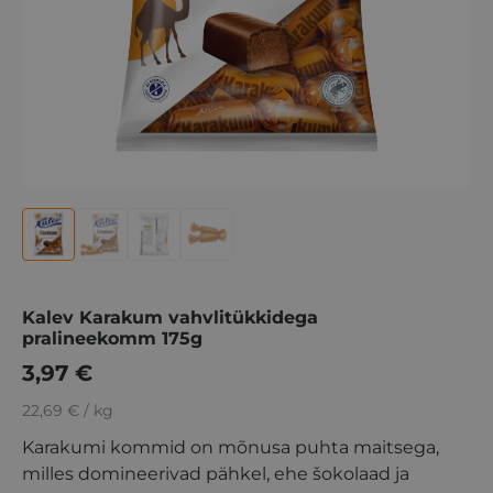
Kalev Karakum vahvlitükkidega
pralineekomm 175g
3,97
€
22,69 € / kg
Karakumi kommid on mõnusa puhta maitsega,
milles domineerivad pähkel, ehe šokolaad ja