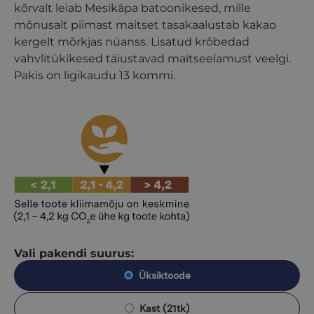
kõrvalt leiab Mesikäpa batoonikesed, mille
mõnusalt piimast maitset tasakaalustab kakao
kergelt mõrkjas nüanss. Lisatud krõbedad
vahvlitükikesed täiustavad maitseelamust veelgi.
Pakis on ligikaudu 13 kommi.
Vali pakendi suurus:
Üksiktoode
Kast (21tk)