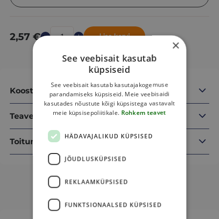
2,57
€
Lisa korvi
×
See veebisait kasutab
küpsiseid
See veebisait kasutab kasutajakogemuse
Koostisosad
parandamiseks küpsiseid. Meie veebisaidi
kasutades nõustute kõigi küpsistega vastavalt
meie küpsisepoliitikale.
Rohkem teavet
Teave
HÄDAVAJALIKUD KÜPSISED
Toitumisalane teave
JÕUDLUSKÜPSISED
REKLAAMKÜPSISED
Sulle võib veel meeldida
FUNKTSIONAALSED KÜPSISED
This
This