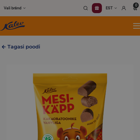
Skip
0
Vali bränd
EST
to
content
A
m
Tagasi poodi