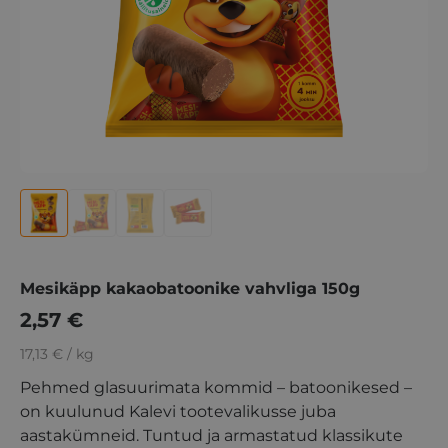
Mesikäpp kakaobatoonike vahvliga 150g
2,57
€
17,13 € / kg
Pehmed glasuurimata kommid – batoonikesed –
on kuulunud Kalevi tootevalikusse juba
aastakümneid. Tuntud ja armastatud klassikute