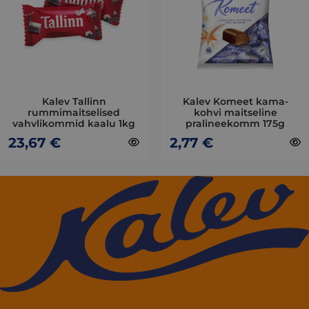
variants.
variants.
The
The
options
options
may
may
be
be
chosen
chosen
on
on
Kalev Tallinn
Kalev Komeet kama-
rummimaitselised
kohvi maitseline
the
the
vahvlikommid kaalu 1kg
pralineekomm 175g
product
product
23,67
€
2,77
€
page
page