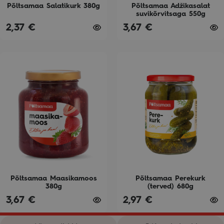
on
on
Põltsamaa Salatikurk 380g
Põltsamaa Adžikasalat
suvikõrvitsaga 550g
the
the
2,37
€
3,67
€
product
product
page
page
This
This
product
product
has
has
multiple
multiple
variants.
variants.
The
The
options
options
may
may
be
be
chosen
chosen
on
on
Põltsamaa Maasikamoos
Põltsamaa Perekurk
380g
(terved) 680g
the
the
3,67
€
2,97
€
product
product
page
page