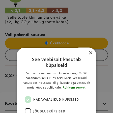
Vali pakendi suurus:
Üksiktoode
×
Kast (8tk)
See veebisait kasutab
küpsiseid
See veebisait kasutab kasutajakogemuse
2,27
€
Lisa korvi
parandamiseks küpsiseid. Meie veebisaidi
kasutades nõustute kõigi küpsistega vastavalt
meie küpsisepoliitikale.
Rohkem teavet
HÄDAVAJALIKUD KÜPSISED
Koostisosad
JÕUDLUSKÜPSISED