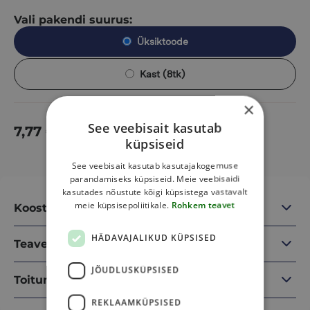
Vali pakendi suurus:
Üksiktoode
Kast (8tk)
×
See veebisait kasutab
7,77
€
Lisa korvi
küpsiseid
See veebisait kasutab kasutajakogemuse
parandamiseks küpsiseid. Meie veebisaidi
kasutades nõustute kõigi küpsistega vastavalt
meie küpsisepoliitikale.
Rohkem teavet
Koostisosad
HÄDAVAJALIKUD KÜPSISED
Teave
JÕUDLUSKÜPSISED
Toitumisalane teave
REKLAAMKÜPSISED