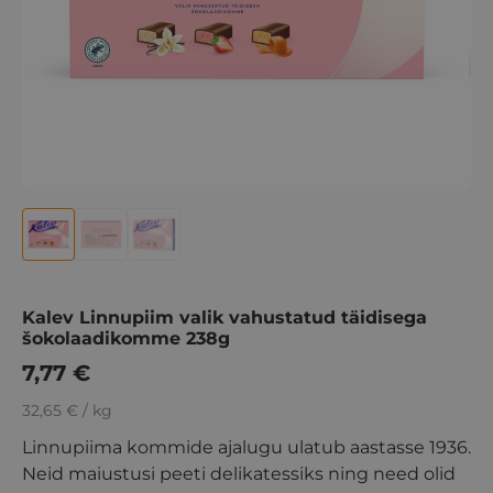
Kalev Linnupiim valik vahustatud täidisega
šokolaadikomme 238g
7,77
€
32,65 € / kg
Linnupiima kommide ajalugu ulatub aastasse 1936.
Neid maiustusi peeti delikatessiks ning need olid