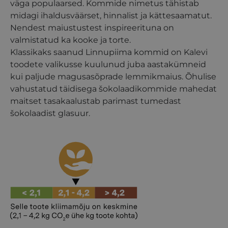
väga populaarsed. Kommide nimetus tähistab
midagi ihaldusväärset, hinnalist ja kättesaamatut.
Nendest maiustustest inspireerituna on
valmistatud ka kooke ja torte.
Klassikaks saanud Linnupiima kommid on Kalevi
toodete valikusse kuulunud juba aastakümneid
kui paljude magusasõprade lemmikmaius. Õhulise
vahustatud täidisega šokolaadikommide mahedat
maitset tasakaalustab parimast tumedast
šokolaadist glasuur.