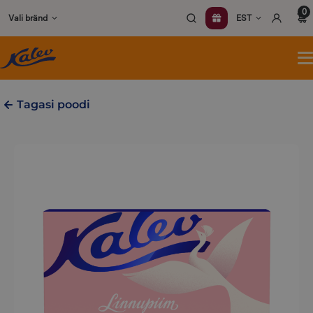
Skip
0
Vali bränd
EST
to
content
A
m
Tagasi poodi