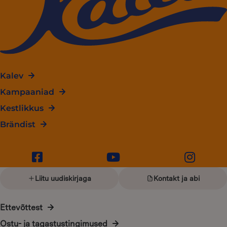
Kalev
Kampaaniad
Kestlikkus
Brändist
Liitu uudiskirjaga
Kontakt ja abi
Ettevõttest
Ostu- ja tagastustingimused