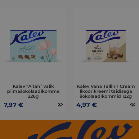
This
This
product
product
has
has
multiple
multiple
variants.
variants.
The
The
options
options
may
may
be
be
chosen
chosen
on
on
Kalev “Aitäh” valik
Kalev Vana Tallinn Cream
piimašokolaadikomme
liköörikreemi täidisega
the
the
226g
šokolaadikommid 122g
product
product
7,97
€
4,97
€
page
page