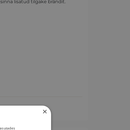
inna lisatud tilgake brändit.
×
kasutades