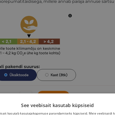
orepumatitäidisega, millele annab paraja annuse särtsu s
ali pakendi suurus:
Üksiktoode
Kast (8tk)
9,97
€
Lisa korvi
See veebisait kasutab küpsiseid
isait kasutab kasutajakogemuse parandamiseks küpsiseid. Meie veebisaidi 