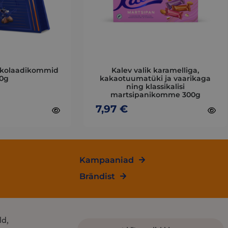
The
options
may
be
chosen
on
okolaadikommid
Kalev valik karamelliga,
the
0g
kakaotuumatüki ja vaarikaga
ning klassikalisi
product
martsipanikomme 300g
page
7,97
€
Kampaaniad
Brändist
ld,