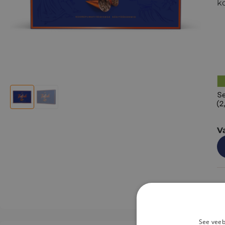
ko
V
1
See veeb