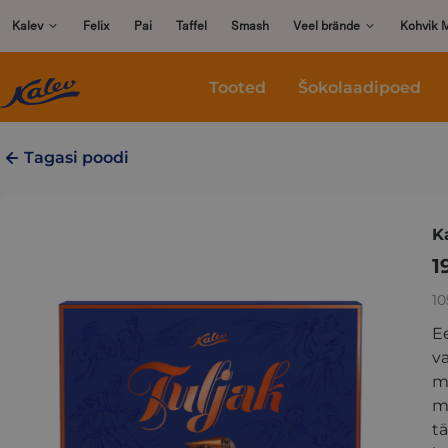
Skip
Kalev
Felix
Pai
Taffel
Smash
Veel brände
Kohvik 
to
content
Tooted
Šokolaadipoed
Tagasi poodi
K
1
10
E
v
m
ma
t