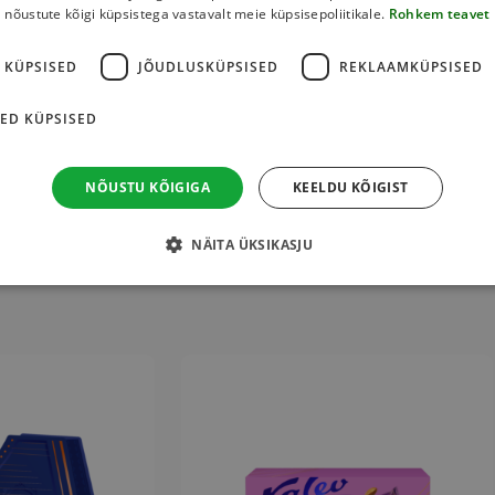
nõustute kõigi küpsistega vastavalt meie küpsisepoliitikale.
Rohkem teavet
ve
 KÜPSISED
JÕUDLUSKÜPSISED
REKLAAMKÜPSISED
m)
, taimsed rasvad (palmi-, võiseemnikuõli), piiritus,
ED KÜPSISED
n. Alkoholisisaldus 2,2 massiprotsenti. Säilitusaineteta. Võib
t, gluteeni sisaldavaid teravilju ja munatooteid.
NÕUSTU KÕIGIGA
KEELDU KÕIGIST
NÄITA ÜKSIKASJU
This
product
has
multiple
variants.