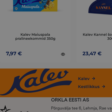
The
The
options
options
may
may
be
be
chosen
chosen
on
on
Kalev Maiuspala
Kalev Kannel š
the
the
pralineekommid 350g
30
product
product
page
page
7,97
€
23,47
€
Kalev
Kestlikkus
ORKLA EESTI AS
Põrguvälja tee 6, Lehmja, Rae va