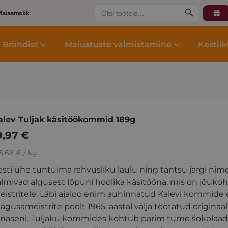
Search
Search Button
Maiasmokk
for:
Brändist
Maiustuste valmistamine
Kestli
alev Tuljak käsitöökommid 189g
9,97
€
5,66 € / kg
esti ühe tuntuima rahvusliku laulu ning tantsu järgi 
almivad algusest lõpuni hoolika käsitööna, mis on jõuko
eistritele. Läbi ajaloo enim auhinnatud Kalevi kommide 
gusameistrite poolt 1965. aastal välja töötatud originaa
änaseni. Tuljaku kommides kohtub parim tume šokolaad