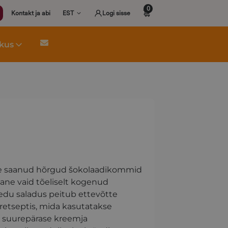
0
Kontakt ja abi
EST
Logi sisse
kkus
nime saanud hõrgud šokolaadikommid
hane vaid tõeliselt kogenud
edu saladus peitub ettevõtte
lretseptis, mida kasutatakse
 suurepärase kreemja